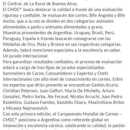
El Central, de La Rural de Buenos Aires.
El CMDC® busca destacar la calidad a través de una evaluación
rigurosa y confiable. Se evaluarán dos cortes, Bife Angosto y Bife
Ancho, que a su vez se dividen en dos categorías: animales
alimentados a pasto y animales alimentados a grano.
Muestras provenientes de Argentina, Uruguay, Brasil, Perú,
Paraguay, España e Irlanda buscarán consagrarse con las
Medallas de Oro, Plata y Bronce en sus respectivas categorías.
Además, habrá menciones especiales a la excelencia en sabor.
Un jurado internacional
Para garantizar resultados confiables, el proceso de evaluación
estará a cargo de tres tipos de jurados especializados:
Sommeliers de Carne; Consumidores y Expertos y Chefs
Internacionales con alto nivel de conocimiento en carnes. Entre
los expertos que dirán presente se encuentran Gastón Acurio,
Christian Petersen, Juan Gaffuri, Maria De Michelis, Arturo
González, Pietro Sorba, Ale Feraud, Nicolás Arcuchi, Juan Pedro
Rastellino, Gustavo Fuentes, Kazuhito Obara, Maximiliano Britez
y Micaela Najmanovich.
Con esta primera edición, el Campeonato Mundial de Carnes –
CMDC® posiciona a Argentina como referente global en
innovación y excelencia cárnica, celebrando la calidad, la pasión