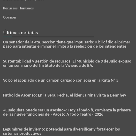
Recursos Humanos
Opinión
Últimas noticias
Un senador de la 4ta. seccion tiene que impulsarlo: Kicillof dio el primer
paso para intentar eliminar el límite a la reelección de los intendentes
Sustentabilidad y gestión de recursos: El Municipio de 9 de Julio expuso
en un seminario del Instituto de la Vivienda de BA.
Volcó el acoplado de un camión cargado con soja en la Ruta Nº 5
Futbol de Ascenso: En la 3era. Fecha, el lider La Niña visita a Dennhey
«Cualquiera puede ser un asesino»: Hoy sábado 8, comienza la primera
de las nueve funciones de «Agosto A Todo Teatro» 2026
Legumbres de invierno: potencial para diversificar y fortalecer los
sistemas productivos