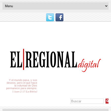
El Tiempo
Y el mundo pasa, y sus
deseos; pero el que hace
la voluntad de Dios
permanece para siempre.
1 Juan 2:17 (La Biblia)