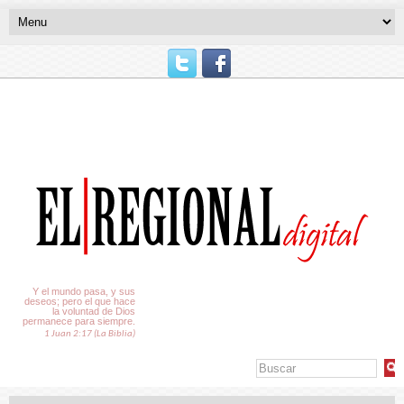
El Tiempo
Y el mundo pasa, y sus
deseos; pero el que hace
la voluntad de Dios
permanece para siempre.
1 Juan 2:17 (La Biblia)