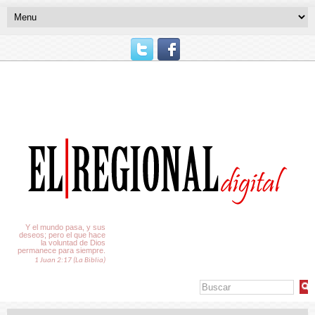
El Tiempo
Y el mundo pasa, y sus
deseos; pero el que hace
la voluntad de Dios
permanece para siempre.
1 Juan 2:17 (La Biblia)