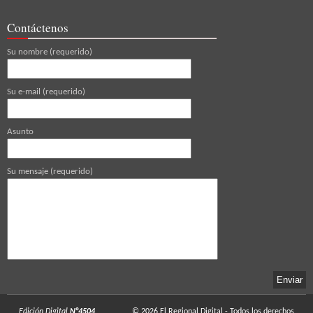
Contáctenos
Su nombre (requerido)
Su e-mail (requerido)
Asunto
Su mensaje (requerido)
Edición Digital
N°4504
© 2026
El Regional Digital
- Todos los derechos