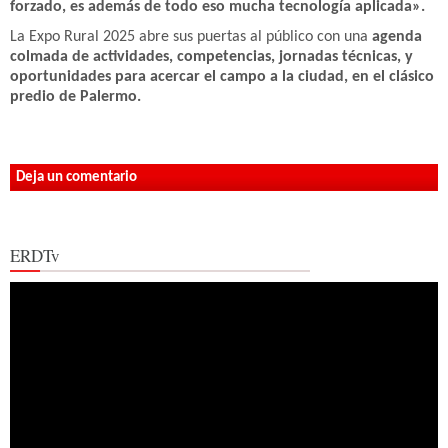
forzado, es además de todo eso mucha tecnología aplicada».
La Expo Rural 2025 abre sus puertas al público con una
agenda
colmada de actividades, competencias, jornadas técnicas, y
oportunidades para acercar el campo a la ciudad, en el clásico
predio de Palermo.
Deja un comentario
ERDTv
Reproductor
de
vídeo