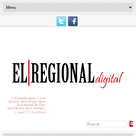
El Tiempo
Y el mundo pasa, y sus
deseos; pero el que hace
la voluntad de Dios
permanece para siempre.
1 Juan 2:17 (La Biblia)