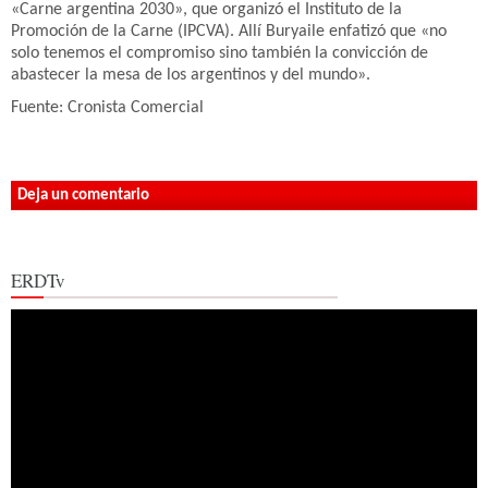
«Carne argentina 2030», que organizó el Instituto de la
Promoción de la Carne (IPCVA). Allí Buryaile enfatizó que «no
solo tenemos el compromiso sino también la convicción de
abastecer la mesa de los argentinos y del mundo».
Fuente: Cronista Comercial
Deja un comentario
ERDTv
Reproductor
de
vídeo