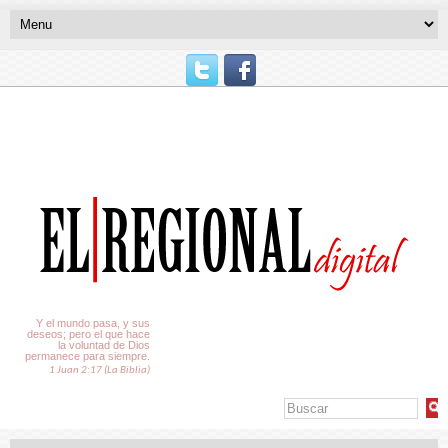
El Tiempo
Y el mundo pasa, y sus
deseos; pero el que hace
la voluntad de Dios
permanece para siempre.
1 Juan 2:17 (La Biblia)