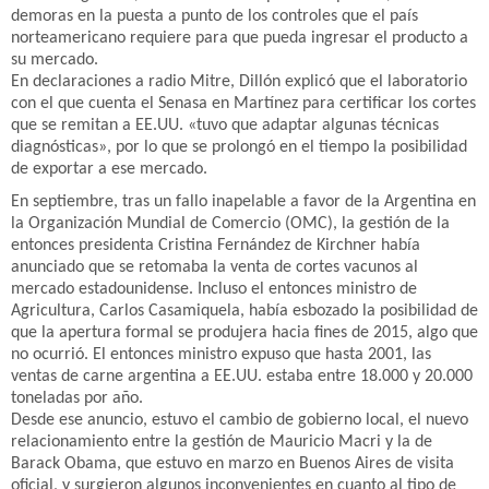
demoras en la puesta a punto de los controles que el país
norteamericano requiere para que pueda ingresar el producto a
su mercado.
En declaraciones a radio Mitre, Dillón explicó que el laboratorio
con el que cuenta el Senasa en Martínez para certificar los cortes
que se remitan a EE.UU. «tuvo que adaptar algunas técnicas
diagnósticas», por lo que se prolongó en el tiempo la posibilidad
de exportar a ese mercado.
En septiembre, tras un fallo inapelable a favor de la Argentina en
la Organización Mundial de Comercio (OMC), la gestión de la
entonces presidenta Cristina Fernández de Kirchner había
anunciado que se retomaba la venta de cortes vacunos al
mercado estadounidense. Incluso el entonces ministro de
Agricultura, Carlos Casamiquela, había esbozado la posibilidad de
que la apertura formal se produjera hacia fines de 2015, algo que
no ocurrió. El entonces ministro expuso que hasta 2001, las
ventas de carne argentina a EE.UU. estaba entre 18.000 y 20.000
toneladas por año.
Desde ese anuncio, estuvo el cambio de gobierno local, el nuevo
relacionamiento entre la gestión de Mauricio Macri y la de
Barack Obama, que estuvo en marzo en Buenos Aires de visita
oficial, y surgieron algunos inconvenientes en cuanto al tipo de