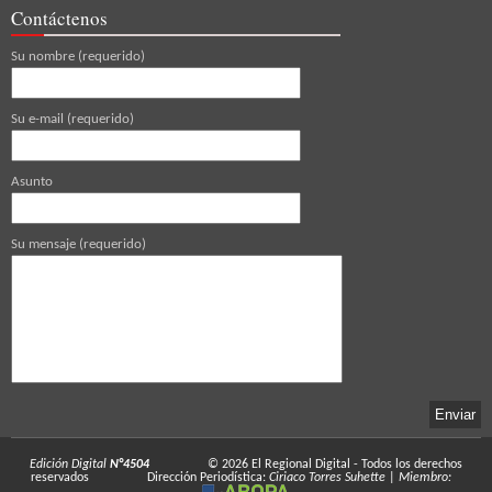
Contáctenos
Su nombre (requerido)
Su e-mail (requerido)
Asunto
Su mensaje (requerido)
Edición Digital
N°4504
© 2026
El Regional Digital
- Todos los derechos
reservados
Dirección Periodística:
Ciriaco Torres Suhette
|
Miembro: