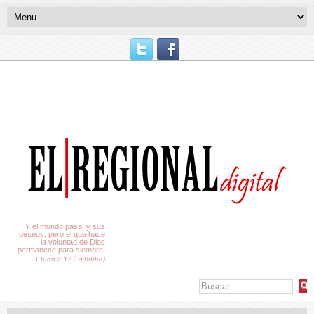
El Tiempo
Y el mundo pasa, y sus
deseos; pero el que hace
la voluntad de Dios
permanece para siempre.
1 Juan 2:17 (La Biblia)