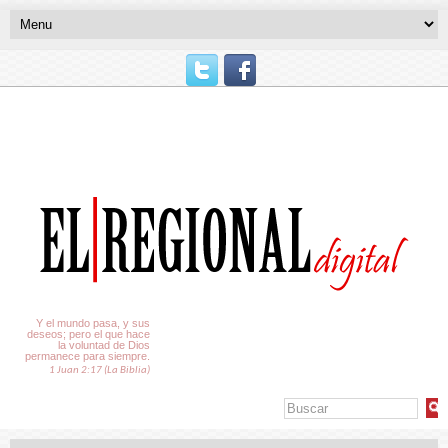
El Tiempo
Y el mundo pasa, y sus
deseos; pero el que hace
la voluntad de Dios
permanece para siempre.
1 Juan 2:17 (La Biblia)