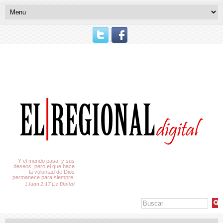
El Tiempo
Y el mundo pasa, y sus
deseos; pero el que hace
la voluntad de Dios
permanece para siempre.
1 Juan 2:17 (La Biblia)