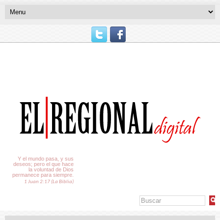
El Tiempo
Y el mundo pasa, y sus
deseos; pero el que hace
la voluntad de Dios
permanece para siempre.
1 Juan 2:17 (La Biblia)