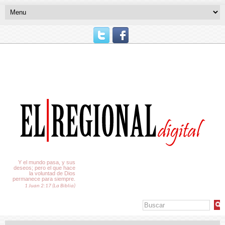
El Tiempo
Y el mundo pasa, y sus
deseos; pero el que hace
la voluntad de Dios
permanece para siempre.
1 Juan 2:17 (La Biblia)