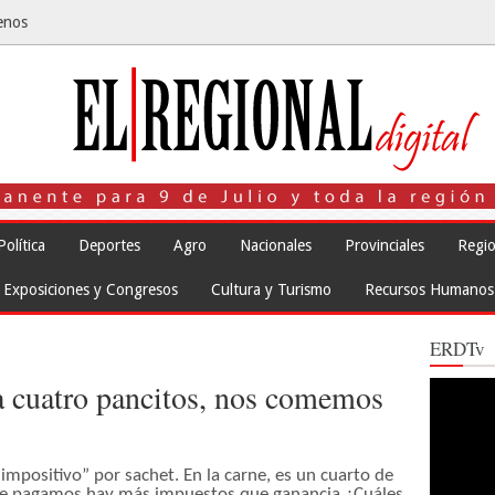
enos
Política
Deportes
Agro
Nacionales
Provinciales
Regio
Exposiciones y Congresos
Cultura y Turismo
Recursos Humanos
ERDTv
da cuatro pancitos, nos comemos
Reproduct
de
vídeo
mpositivo” por sachet. En la carne, es un cuarto de
que pagamos hay más impuestos que ganancia ¿Cuáles