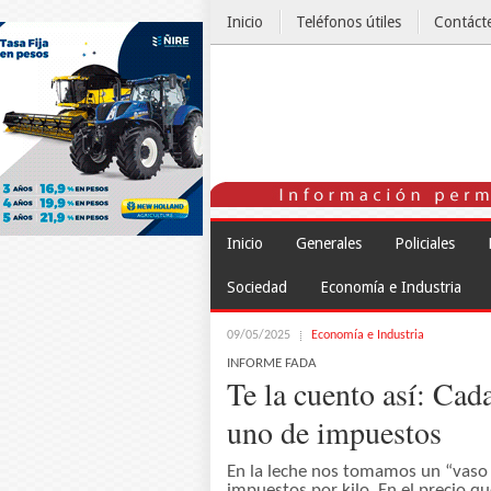
Inicio
Teléfonos útiles
Contáct
El Tiempo
Inicio
Generales
Policiales
Sociedad
Economía e Industria
09/05/2025
Economía e Industria
INFORME FADA
Te la cuento así: Ca
uno de impuestos
En la leche nos tomamos un “vaso i
impuestos por kilo. En el precio 