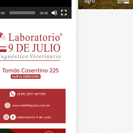
:00
09:46