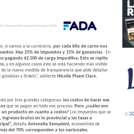
, si vamos a la carnicería,
por cada kilo de carne nos
puestos. Hay 25% de impuestos y 15% de ganancias.
En
s pagando $2.500 de carga impositiva. Esto se repite
os,
y en algunos casos esto se está haciendo más visible
n de la nueva medida de transparencia que pide detallar
s góndolas y tickets”, advierte
Nicolle Pisani Claro
,
to por tres grandes categorías
: los costos de hacer ese
tos
que se pagan en todo ese proceso.
Pero ¿cuáles son
e un producto en cuanto a costos?
Los impuestos que se
, ingresos brutos en lo provincial y las tasas a
cipal”,
detalla
Antonella Semadeni,
economista de
más del 70% corresponden a los nacionales.