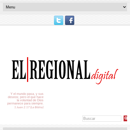
El Tiempo
Y el mundo pasa, y sus
deseos; pero el que hace
la voluntad de Dios
permanece para siempre.
1 Juan 2:17 (La Biblia)