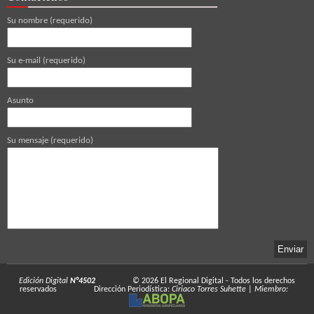
Su nombre (requerido)
Su e-mail (requerido)
Asunto
Su mensaje (requerido)
Edición Digital
N°4502
© 2026
El Regional Digital
- Todos los derechos
reservados
Dirección Periodística:
Ciriaco Torres Suhette
|
Miembro: