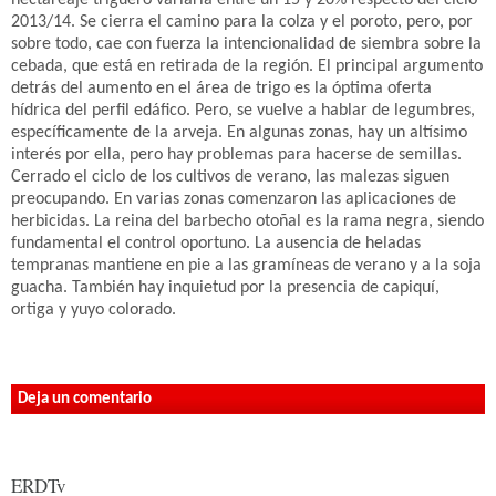
hectareaje triguero variaría entre un 15 y 20% respecto del ciclo
2013/14. Se cierra el camino para la colza y el poroto, pero, por
sobre todo, cae con fuerza la intencionalidad de siembra sobre la
cebada, que está en retirada de la región. El principal argumento
detrás del aumento en el área de trigo es la óptima oferta
hídrica del perfil edáfico. Pero, se vuelve a hablar de legumbres,
específicamente de la arveja. En algunas zonas, hay un altísimo
interés por ella, pero hay problemas para hacerse de semillas.
Cerrado el ciclo de los cultivos de verano, las malezas siguen
preocupando. En varias zonas comenzaron las aplicaciones de
herbicidas. La reina del barbecho otoñal es la rama negra, siendo
fundamental el control oportuno. La ausencia de heladas
tempranas mantiene en pie a las gramíneas de verano y a la soja
guacha. También hay inquietud por la presencia de capiquí,
ortiga y yuyo colorado.
Deja un comentario
ERDTv