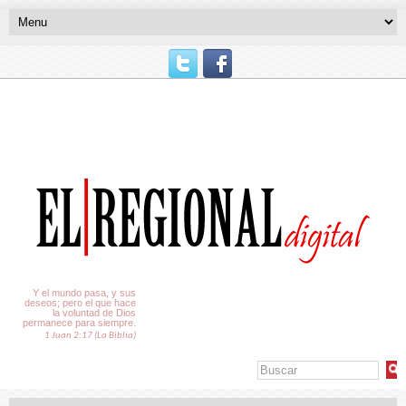
El Tiempo
Y el mundo pasa, y sus
deseos; pero el que hace
la voluntad de Dios
permanece para siempre.
1 Juan 2:17 (La Biblia)