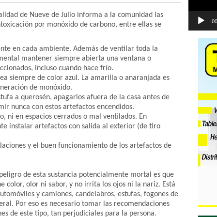
alidad de Nueve de Julio informa a la comunidad las
00
ntoxicación por monóxido de carbono, entre ellas se
nte en cada ambiente. Además de ventilar toda la
amental mantener siempre abierta una ventana o
ccionados, incluso cuando hace frío.
ea siempre de color azul. La amarilla o anaranjada es
eneración de monóxido.
stufa a querosén, apagarlos afuera de la casa antes de
mir nunca con estos artefactos encendidos.
o, ni en espacios cerrados o mal ventilados. En
e instalar artefactos con salida al exterior (de tiro
laciones y el buen funcionamiento de los artefactos de
peligro de esta sustancia potencialmente mortal es que
color, olor ni sabor, y no irrita los ojos ni la nariz. Está
utomóviles y camiones, candelabros, estufas, fogones de
neral. Por eso es necesario tomar las recomendaciones
es de este tipo, tan perjudiciales para la persona.