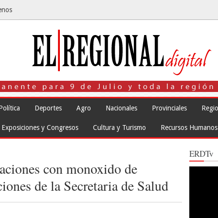
enos
Política
Deportes
Agro
Nacionales
Provinciales
Regio
Exposiciones y Congresos
Cultura y Turismo
Recursos Humanos
ERDTv
caciones con monoxido de
Reproduct
de
ones de la Secretaria de Salud
vídeo