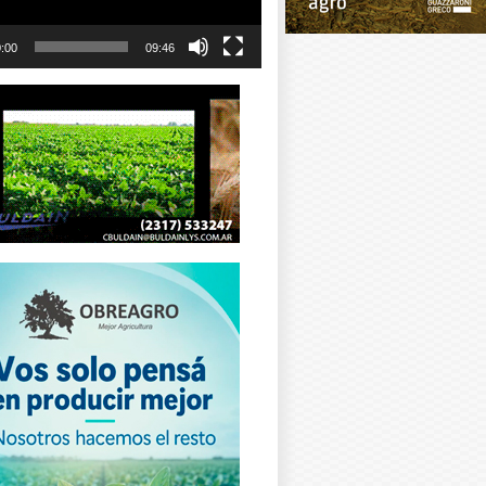
:00
09:46