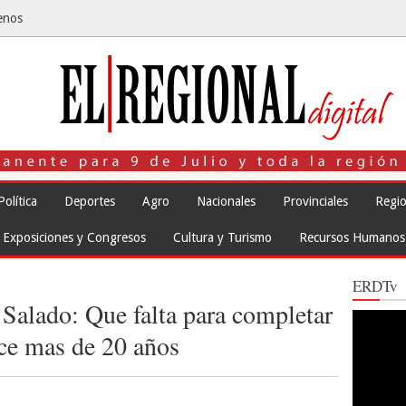
enos
Política
Deportes
Agro
Nacionales
Provinciales
Regio
Exposiciones y Congresos
Cultura y Turismo
Recursos Humanos
ERDTv
Salado: Que falta para completar
Reproduct
de
ace mas de 20 años
vídeo