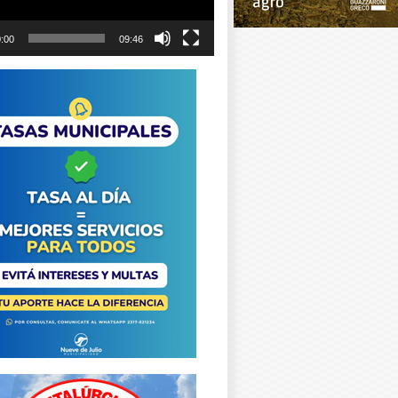
:00
09:46