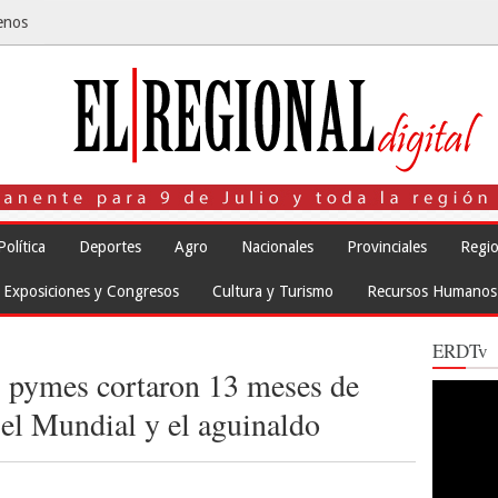
enos
Política
Deportes
Agro
Nacionales
Provinciales
Regio
Exposiciones y Congresos
Cultura y Turismo
Recursos Humanos
ERDTv
s pymes cortaron 13 meses de
Reproduct
de
 el Mundial y el aguinaldo
vídeo