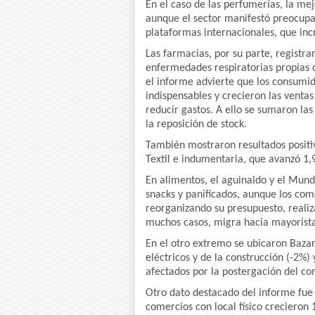
En el caso de las perfumerías, la me
aunque el sector manifestó preocupa
plataformas internacionales, que in
Las farmacias, por su parte, regist
enfermedades respiratorias propias d
el informe advierte que los consumid
indispensables y crecieron las vent
reducir gastos. A ello se sumaron la
la reposición de stock.
También mostraron resultados positiv
Textil e indumentaria, que avanzó 1,
En alimentos, el aguinaldo y el Mund
snacks y panificados, aunque los co
reorganizando su presupuesto, reali
muchos casos, migra hacia mayorista
En el otro extremo se ubicaron Bazar
eléctricos y de la construcción (-2%
afectados por la postergación del c
Otro dato destacado del informe fue e
comercios con local físico crecieron