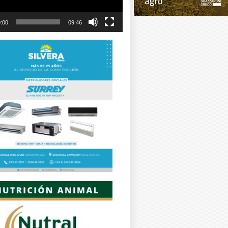
:00
09:46