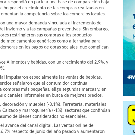
jora respondió en parte a una base de comparación baja,
ción por el crecimiento de las compras realizadas en
crementan la competencia sobre los comercios locales.
raron una mayor demanda vinculada al incremento de
el invierno y a las campañas preventivas. Sin embargo,
ores restringieron sus compras a los productos
as de medicamentos genéricos como alternativa para
s demoras en los pagos de obras sociales, que complican
os Alimentos y bebidas, con un crecimiento del 2,9%, y
9%.
ial impulsaron especialmente las ventas de bebidas,
mercios señalaron que el consumidor continúa
za compras más pequeñas, elige segundas marcas y, en
s o canales informales en busca de mejores precios.
, decoración y muebles (-3,1%), Ferretería, materiales
) y Calzado y marroquinería (-1%), sectores que continúan
onsumo de bienes considerados no esenciales.
l avance del canal digital. Las ventas online de
 16,7% respecto de junio del año pasado y aumentaron