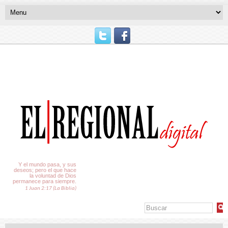
El Tiempo
Y el mundo pasa, y sus
deseos; pero el que hace
la voluntad de Dios
permanece para siempre.
1 Juan 2:17 (La Biblia)