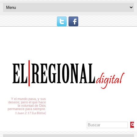
El Tiempo
Y el mundo pasa, y sus
deseos; pero el que hace
la voluntad de Dios
permanece para siempre.
1 Juan 2:17 (La Biblia)