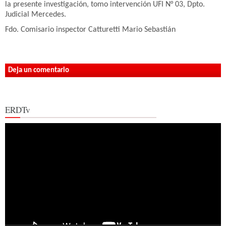
la presente investigación, tomo intervención UFI N° 03, Dpto.
Judicial Mercedes.
Fdo. Comisario inspector Catturetti Mario Sebastián
Deja un comentario
ERDTv
Reproductor
de
vídeo