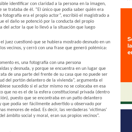
ble identificar con claridad a la persona en la imagen,
se trataba de él. “El único que podía saber quién era
fotografía era el propio actor”, escribió el magistrado a
que el daño se potenció por la conducta del propio
del actor la que lo llevó a la situación que luego
, el juez cuestionó que se hubiera mostrado desnudo en un
los vecinos, y cerró con una frase que generó polémica:
momento es, una fotografía con una persona
aldas y desnuda, y porque se encuentra en un lugar que
trata de una parte del frente de su casa que no puede ser
rtud del portón delantero de la vivienda”, argumenta el
biese sucedido si el actor mismo no se colocaba en esa
o que no es el de la esfera constitucional privada (dentro
ción), puesto que se encontraba en un patio delantero
 y que podía ser fácilmente advertido u observado por
nas menores de edad. Es decir, las verdaderas ‘víctimas’
el ámbito social y moral, eran sus propios vecinos”.