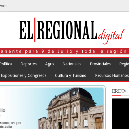
enos
Política
Deportes
Agro
Nacionales
Provinciales
Regio
Exposiciones y Congresos
Cultura y Turismo
Recursos Humanos
ERDTv
Reproduct
de
vídeo