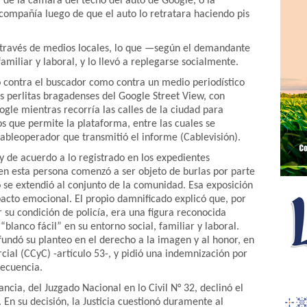
a de la cámara del techo del auto de Google, o la
compañía luego de que el auto lo retratara haciendo pis
a través de medios locales, lo que —según el demandante
amiliar y laboral, y lo llevó a replegarse socialmente.
o contra el buscador como contra un medio periodístico
s perlitas bragadenses del Google Street View, con
le mientras recorría las calles de la ciudad para
os que permite la plataforma, entre las cuales se
cableoperador que transmitió el informe (Cablevisión).
 de acuerdo a lo registrado en los expedientes
agen esta persona comenzó a ser objeto de burlas por parte
o se extendió al conjunto de la comunidad. Esa exposición
mpacto emocional. El propio damnificado explicó que, por
 su condición de policía, era una figura reconocida
“blanco fácil” en su entorno social, familiar y laboral.
fundó su planteo en el derecho a la imagen y al honor, en
cial (CCyC) -artículo 53-, y pidió una indemnización por
secuencia.
ncia, del Juzgado Nacional en lo Civil N° 32, declinó el
 En su decisión, la Justicia cuestionó duramente al