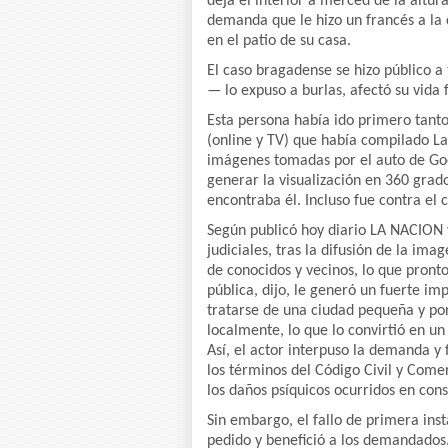
deja el interior a merced de la altur
demanda que le hizo un francés a la 
en el patio de su casa.
El caso bragadense se hizo público 
— lo expuso a burlas, afectó su vida f
Esta persona había ido primero tant
(online y TV) que había compilado La
imágenes tomadas por el auto de Goog
generar la visualización en 360 grad
encontraba él. Incluso fue contra el 
Según publicó hoy diario LA NACION y
judiciales, tras la difusión de la im
de conocidos y vecinos, lo que pront
pública, dijo, le generó un fuerte i
tratarse de una ciudad pequeña y por
localmente, lo que lo convirtió en un 
Así, el actor interpuso la demanda y 
los términos del Código Civil y Comer
los daños psíquicos ocurridos en con
Sin embargo, el fallo de primera insta
pedido y benefició a los demandados.