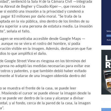
imidad”, sentenció la Sala H de la Cámara Civil —integrada
iana Abreut de Begher y Claudio Kiper—, que revocó la
e sí existió una invasión a la privacidad y condenó a
pagar $3 millones por daño moral. “Se trata de la
tada en la vía pública, sino dentro de los límites de su
ura superior a una persona de estatura media. La invasión
e”, señala el fallo.
magen se encontraba accesible desde Google Maps —
 aunque no se viera el rostro del hombre, sí podía
meración visible en la imagen. Además, destacaron que fue
dios lo que amplificó el daño.
 de Google Street View es riesgosa en los términos del
mpresa no adoptó las medidas necesarias para evitar ese
ostros y patentes, y que también debió haber evitado
mente al tratarse de una imagen obtenida dentro del
do se muestra el frente de la casa, se puede leer
. Moviendo el cursor se puede elevar la imagen desde la
 se puede ver dentro de la casa y alcanzar a divisar
ontal, y al fondo, cerca de la pared de la casa, la imagen
a”.