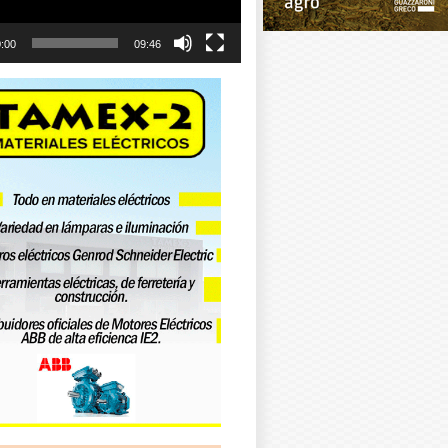
:00
09:46