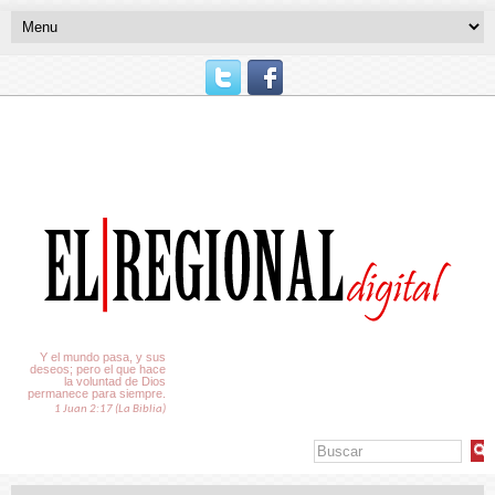
El Tiempo
Y el mundo pasa, y sus
deseos; pero el que hace
la voluntad de Dios
permanece para siempre.
1 Juan 2:17 (La Biblia)