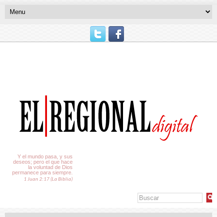
El Tiempo
Y el mundo pasa, y sus
deseos; pero el que hace
la voluntad de Dios
permanece para siempre.
1 Juan 2:17 (La Biblia)