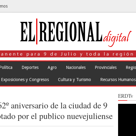
enos
Política
Deportes
Agro
Nacionales
Provinciales
Regio
Exposiciones y Congresos
Cultura y Turismo
Recursos Humanos
ERDTv
62º aniversario de la ciudad de 9
Reproduct
de
tado por el publico nuevejuliense
vídeo