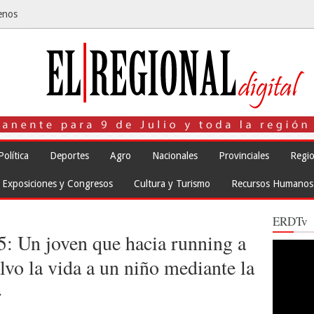
enos
Política
Deportes
Agro
Nacionales
Provinciales
Regio
Exposiciones y Congresos
Cultura y Turismo
Recursos Humanos
ERDTv
05: Un joven que hacia running a
Reproduct
de
salvo la vida a un niño mediante la
vídeo
»