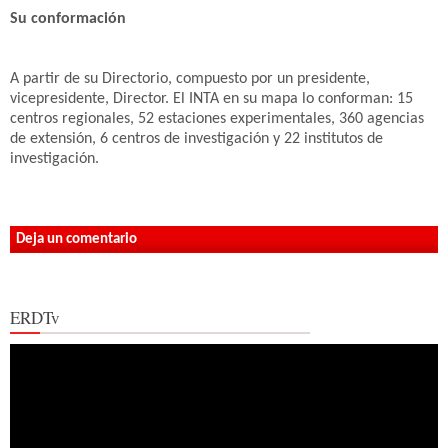
Su conformación
A partir de su Directorio, compuesto por un presidente,
vicepresidente, Director. El INTA en su mapa lo conforman: 15
centros regionales, 52 estaciones experimentales, 360 agencias
de extensión, 6 centros de investigación y 22 institutos de
investigación.
Deja un comentario
ERDTv
Reproductor
de
vídeo