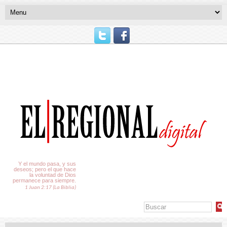
El Tiempo
Y el mundo pasa, y sus
deseos; pero el que hace
la voluntad de Dios
permanece para siempre.
1 Juan 2:17 (La Biblia)