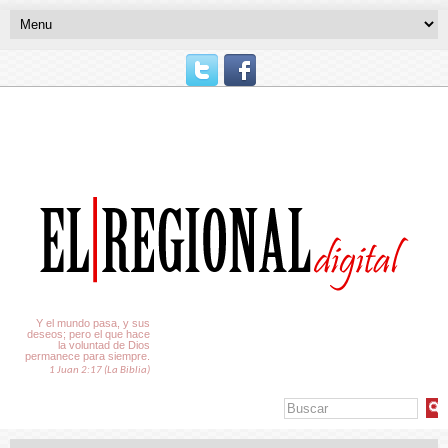
El Tiempo
Y el mundo pasa, y sus
deseos; pero el que hace
la voluntad de Dios
permanece para siempre.
1 Juan 2:17 (La Biblia)