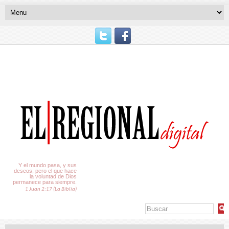
El Tiempo
Y el mundo pasa, y sus
deseos; pero el que hace
la voluntad de Dios
permanece para siempre.
1 Juan 2:17 (La Biblia)