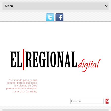
El Tiempo
Y el mundo pasa, y sus
deseos; pero el que hace
la voluntad de Dios
permanece para siempre.
1 Juan 2:17 (La Biblia)