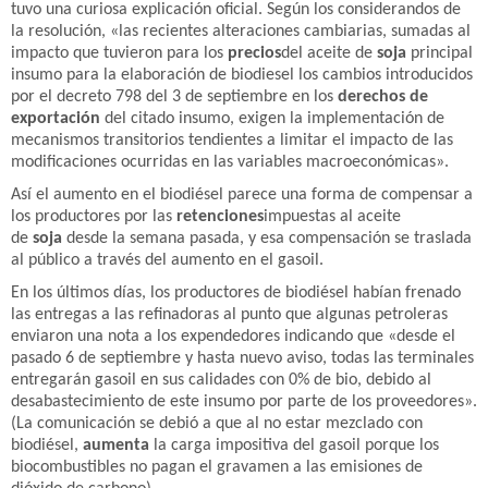
tuvo una curiosa explicación oficial. Según los considerandos de
la resolución, «las recientes alteraciones cambiarias, sumadas al
impacto que tuvieron para los
precios
del aceite de
soja
principal
insumo para la elaboración de biodiesel los cambios introducidos
por el decreto 798 del 3 de septiembre en los
derechos de
exportación
del citado insumo, exigen la implementación de
mecanismos transitorios tendientes a limitar el impacto de las
modificaciones ocurridas en las variables macroeconómicas».
Así el aumento en el biodiésel parece una forma de compensar a
los productores por las
retenciones
impuestas al aceite
de
soja
desde la semana pasada, y esa compensación se traslada
al público a través del aumento en el gasoil.
En los últimos días, los productores de biodiésel habían frenado
las entregas a las refinadoras al punto que algunas petroleras
enviaron una nota a los expendedores indicando que «desde el
pasado 6 de septiembre y hasta nuevo aviso, todas las terminales
entregarán gasoil en sus calidades con 0% de bio, debido al
desabastecimiento de este insumo por parte de los proveedores».
(La comunicación se debió a que al no estar mezclado con
biodiésel,
aumenta
la carga impositiva del gasoil porque los
biocombustibles no pagan el gravamen a las emisiones de