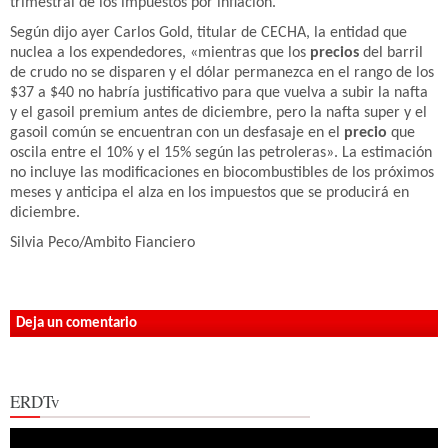
trimestral de los impuestos por inflación.
Según dijo ayer Carlos Gold, titular de CECHA, la entidad que
nuclea a los expendedores, «mientras que los
precios
del barril
de crudo no se disparen y el dólar permanezca en el rango de los
$37 a $40 no habría justificativo para que vuelva a subir la nafta
y el gasoil premium antes de diciembre, pero la nafta super y el
gasoil común se encuentran con un desfasaje en el
precio
que
oscila entre el 10% y el 15% según las petroleras». La estimación
no incluye las modificaciones en biocombustibles de los próximos
meses y anticipa el alza en los impuestos que se producirá en
diciembre.
Silvia Peco/Ambito Fianciero
Deja un comentario
ERDTv
Reproductor
de