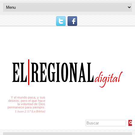
El Tiempo
Y el mundo pasa, y sus
deseos; pero el que hace
la voluntad de Dios
permanece para siempre.
1 Juan 2:17 (La Biblia)