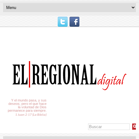
El Tiempo
Y el mundo pasa, y sus
deseos; pero el que hace
la voluntad de Dios
permanece para siempre.
1 Juan 2:17 (La Biblia)