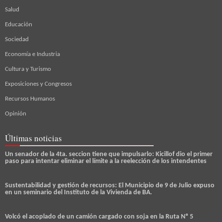
Salud
Educación
Sociedad
Economía e Industria
Cultura y Turismo
Exposiciones y Congresos
Recursos Humanos
Opinión
Últimas noticias
Un senador de la 4ta. seccion tiene que impulsarlo: Kicillof dio el primer
paso para intentar eliminar el límite a la reelección de los intendentes
Sustentabilidad y gestión de recursos: El Municipio de 9 de Julio expuso
en un seminario del Instituto de la Vivienda de BA.
Volcó el acoplado de un camión cargado con soja en la Ruta Nº 5