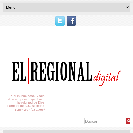
El Tiempo
Y el mundo pasa, y sus
deseos; pero el que hace
la voluntad de Dios
permanece para siempre.
1 Juan 2:17 (La Biblia)