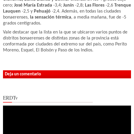
cero;
José María Estrada
-3,4;
Junín
-2,8;
Las Flores
-2,6
Trenque
Lauquen
-2,5 y
Pehuajó
-2,4. Además, en todas las ciudades
bonaerenses,
la sensación térmica
, a media mañana, fue de -5
grados centígrados.
Vale destacar que la lista en la que se ubicaron varios puntos de
distritos bonaerenses de distintas zonas de la provincia está
conformada por ciudades del extremo sur del país, como Perito
Moreno, Esquel, El Bolsón y Paso de los Indios.
Deja un comentario
ERDTv
Reproductor
de
vídeo