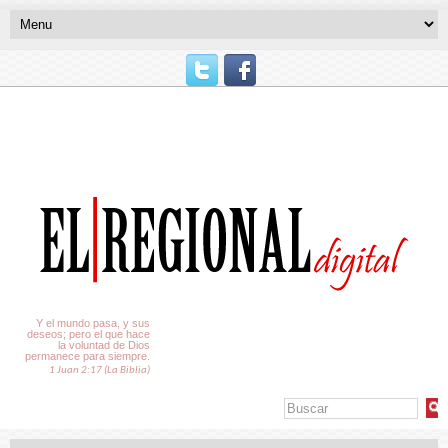
El Tiempo
Y el mundo pasa, y sus
deseos; pero el que hace
la voluntad de Dios
permanece para siempre.
1 Juan 2:17 (La Biblia)