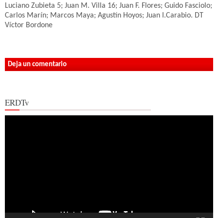
Luciano Zubieta 5; Juan M. Villa 16; Juan F. Flores; Guido Fasciolo;
Carlos Marín; Marcos Maya; Agustín Hoyos; Juan I.Carabio. DT
Víctor Bordone
Deja un comentario
ERDTv
Reproductor
de
vídeo