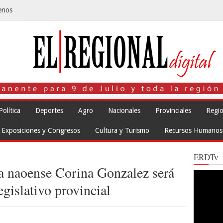
enos
Política
Deportes
Agro
Nacionales
Provinciales
Regio
Exposiciones y Congresos
Cultura y Turismo
Recursos Humanos
ERDTv
la naoense Corina Gonzalez será
Reproduct
de
egislativo provincial
vídeo