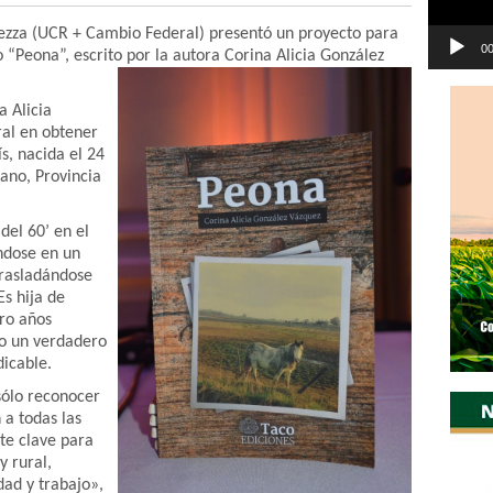
arezza (UCR + Cambio Federal) presentó un proyecto para
00
ro “Peona”, escrito por la autora Corina Alicia González
a Alicia
al en obtener
ís, nacida el 24
ano, Provincia
del 60’ en el
ándose en un
rasladándose
Es hija de
tro años
do un verdadero
dicable.
sólo reconocer
 a todas las
te clave para
y rural,
dad y trabajo»,