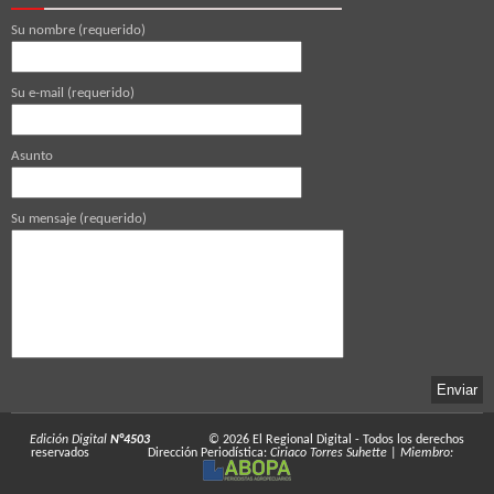
Su nombre (requerido)
Su e-mail (requerido)
Asunto
Su mensaje (requerido)
Edición Digital
N°4503
© 2026
El Regional Digital
- Todos los derechos
reservados
Dirección Periodística:
Ciriaco Torres Suhette
|
Miembro: