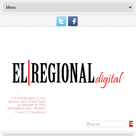
El Tiempo
Y el mundo pasa, y sus
deseos; pero el que hace
la voluntad de Dios
permanece para siempre.
1 Juan 2:17 (La Biblia)