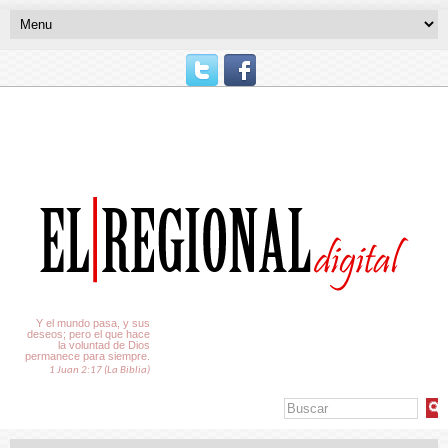
El Tiempo
Y el mundo pasa, y sus
deseos; pero el que hace
la voluntad de Dios
permanece para siempre.
1 Juan 2:17 (La Biblia)