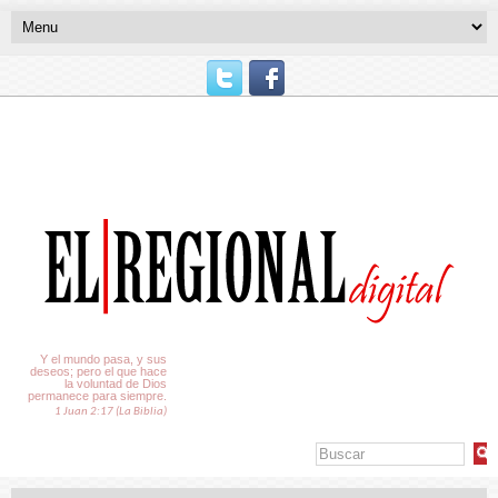
El Tiempo
Y el mundo pasa, y sus
deseos; pero el que hace
la voluntad de Dios
permanece para siempre.
1 Juan 2:17 (La Biblia)