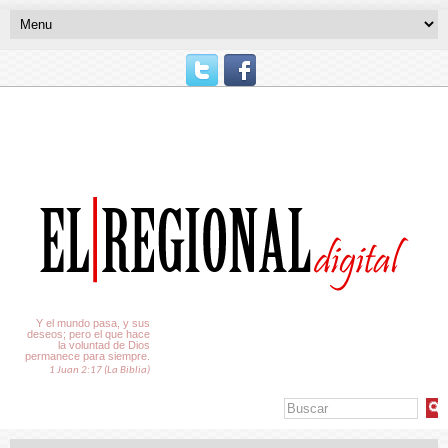
El Tiempo
Y el mundo pasa, y sus
deseos; pero el que hace
la voluntad de Dios
permanece para siempre.
1 Juan 2:17 (La Biblia)