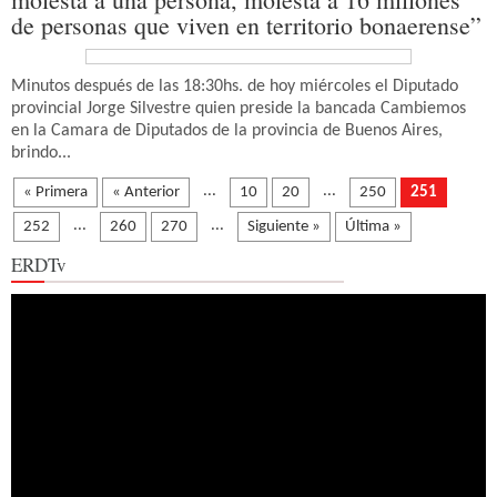
de personas que viven en territorio bonaerense”
Minutos después de las 18:30hs. de hoy miércoles el Diputado
provincial Jorge Silvestre quien preside la bancada Cambiemos
en la Camara de Diputados de la provincia de Buenos Aires,
brindo...
...
...
« Primera
« Anterior
10
20
250
251
...
...
252
260
270
Siguiente »
Última »
ERDTv
Reproductor
de
vídeo