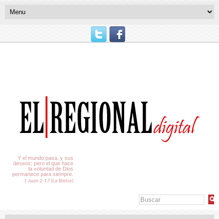
El Tiempo
Y el mundo pasa, y sus
deseos; pero el que hace
la voluntad de Dios
permanece para siempre.
1 Juan 2:17 (La Biblia)