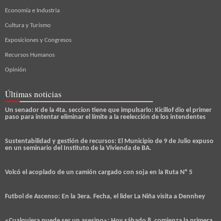
Economía e Industria
Cultura y Turismo
Exposiciones y Congresos
Recursos Humanos
Opinión
Últimas noticias
Un senador de la 4ta. seccion tiene que impulsarlo: Kicillof dio el primer
paso para intentar eliminar el límite a la reelección de los intendentes
Sustentabilidad y gestión de recursos: El Municipio de 9 de Julio expuso
en un seminario del Instituto de la Vivienda de BA.
Volcó el acoplado de un camión cargado con soja en la Ruta Nº 5
Futbol de Ascenso: En la 3era. Fecha, el lider La Niña visita a Dennhey
«Cualquiera puede ser un asesino»: Hoy sábado 8, comienza la primera