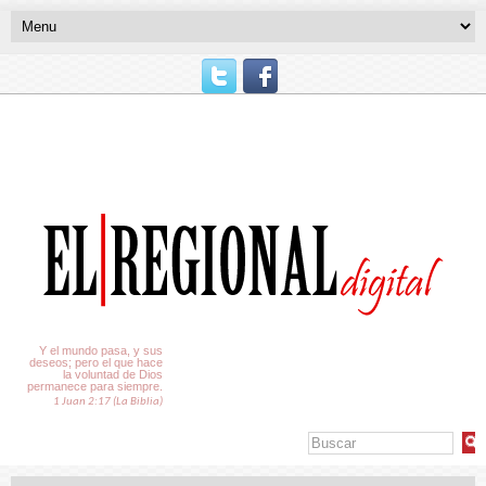
El Tiempo
Y el mundo pasa, y sus
deseos; pero el que hace
la voluntad de Dios
permanece para siempre.
1 Juan 2:17 (La Biblia)