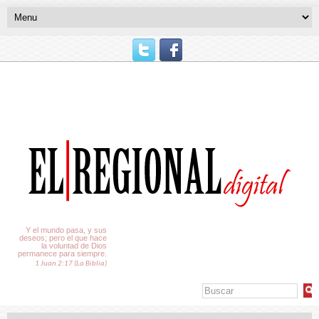
El Tiempo
Y el mundo pasa, y sus
deseos; pero el que hace
la voluntad de Dios
permanece para siempre.
1 Juan 2:17 (La Biblia)