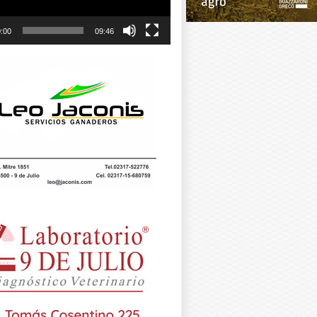
:00
09:46