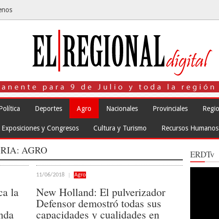
enos
Política
Deportes
Agro
Nacionales
Provinciales
Regio
Exposiciones y Congresos
Cultura y Turismo
Recursos Humanos
RIA:
AGRO
ERDTv
Reproduct
11/06/2018
Agro
de
vídeo
ca la
New Holland: El pulverizador
Defensor demostró todas sus
nda
capacidades y cualidades en