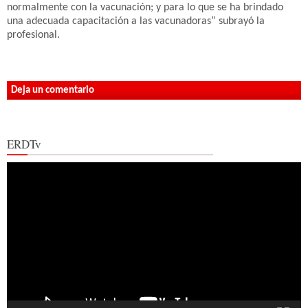
normalmente con la vacunación; y para lo que se ha brindado
una adecuada capacitación a las vacunadoras” subrayó la
profesional.
Deja un comentario
ERDTv
Reproductor
de
vídeo