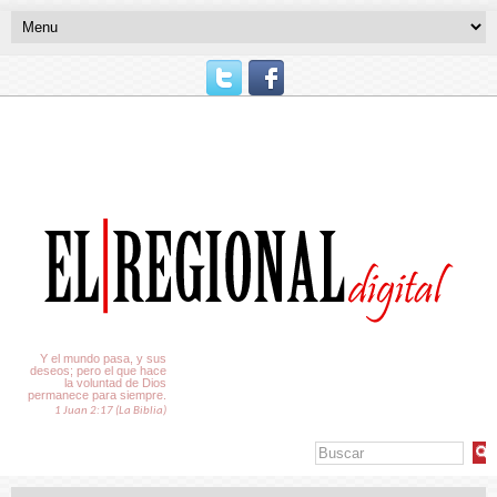
El Tiempo
Y el mundo pasa, y sus
deseos; pero el que hace
la voluntad de Dios
permanece para siempre.
1 Juan 2:17 (La Biblia)