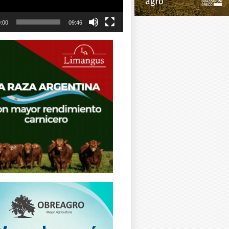
:00
09:46