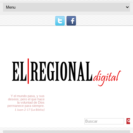
El Tiempo
Y el mundo pasa, y sus
deseos; pero el que hace
la voluntad de Dios
permanece para siempre.
1 Juan 2:17 (La Biblia)