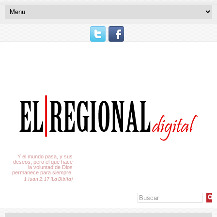
El Tiempo
Y el mundo pasa, y sus
deseos; pero el que hace
la voluntad de Dios
permanece para siempre.
1 Juan 2:17 (La Biblia)