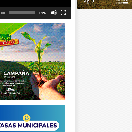
:00
09:46