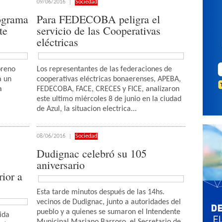
09/06/2016
Sociedad
ograma
Para FEDECOBA peligra el
te
servicio de las Cooperativas
eléctricas
oreno
Los representantes de las federaciones de
á un
cooperativas eléctricas bonaerenses, APEBA,
a
FEDECOBA, FACE, CRECES y FICE, analizaron
este ultimo miércoles 8 de junio en la ciudad
de Azul, la situacion electrica...
08/06/2016
Sociedad
Dudignac celebró su 105
aniversario
rior a
Esta tarde minutos después de las 14hs.
vecinos de Dudignac, junto a autoridades del
pueblo y a quienes se sumaron el Intendente
ida