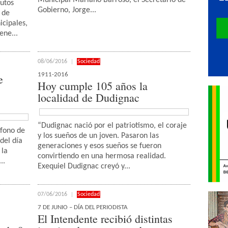
Municipal Mariano Barroso, el Secretario de
autos
Gobierno, Jorge...
 de
icipales,
ene...
08/06/2016
Sociedad
1911-2016
e
Hoy cumple 105 años la
localidad de Dudignac
“Dudignac nació por el patriotismo, el coraje
éfono de
y los sueños de un joven. Pasaron las
del día
generaciones y esos sueños se fueron
 la
convirtiendo en una hermosa realidad.
..
Exequiel Dudignac creyó y...
07/06/2016
Sociedad
7 DE JUNIO – DÍA DEL PERIODISTA
El Intendente recibió distintas