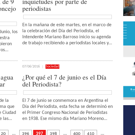
l de 9
inquietudes por parte de
oncejo
periodistas
En la mañana de este martes, en el marco de
la celebración del Día del Periodista, el
Junio, los
Intendente Mariano Barroso inicio su agenda
estra
de trabajo recibiendo a periodistas locales y...
bieron
os...
07/06/2016
Sociedad
 agua
¿Por qué el 7 de junio es el Día
ar
del Periodista?
de la
El 7 de junio se conmemora en Argentina el
orma que
Día del Periodista, esta fecha se determinó en
de Ciudad
el Primer Congreso Nacional de Periodistas
las...
en 1938. Ese mismo día Mariano Moreno...
...
...
...
20
396
397
398
400
410