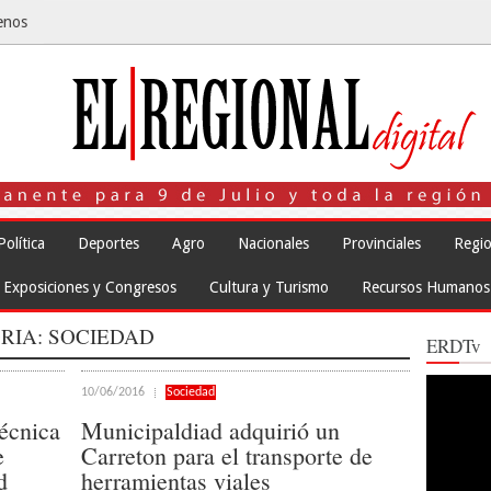
enos
Política
Deportes
Agro
Nacionales
Provinciales
Regio
Exposiciones y Congresos
Cultura y Turismo
Recursos Humanos
RIA:
SOCIEDAD
ERDTv
Reproduct
10/06/2016
Sociedad
de
vídeo
écnica
Municipaldiad adquirió un
e
Carreton para el transporte de
d
herramientas viales