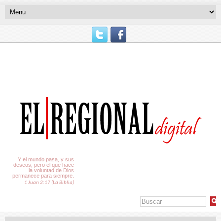
El Tiempo
Y el mundo pasa, y sus
deseos; pero el que hace
la voluntad de Dios
permanece para siempre.
1 Juan 2:17 (La Biblia)