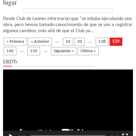
lugar
Desde Club de Leones informaron que “se estaba ejecutando una
obra, pero hemos tomado conocimiento de que se van a registrar
algunos cambios, más allá de que el Club ya...
...
...
« Primera
« Anterior
10
20
138
139
...
...
140
150
Siguiente »
Última »
ERDTv
Reproductor
de
vídeo