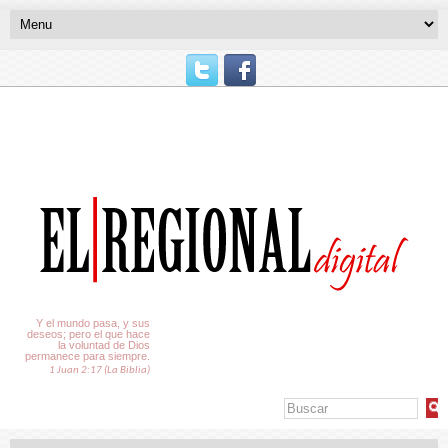
El Tiempo
Y el mundo pasa, y sus
deseos; pero el que hace
la voluntad de Dios
permanece para siempre.
1 Juan 2:17 (La Biblia)