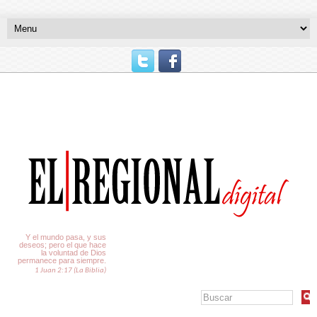
El Tiempo
Y el mundo pasa, y sus
deseos; pero el que hace
la voluntad de Dios
permanece para siempre.
1 Juan 2:17 (La Biblia)