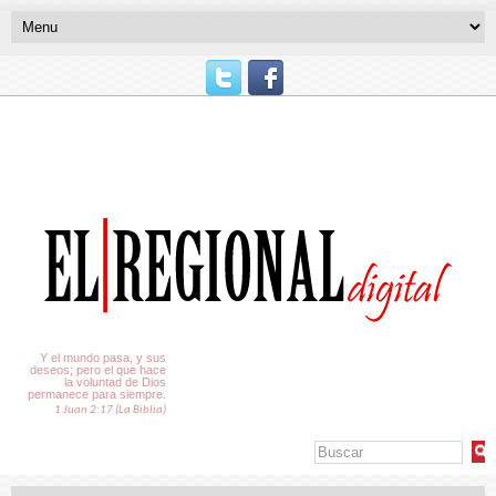
El Tiempo
Y el mundo pasa, y sus
deseos; pero el que hace
la voluntad de Dios
permanece para siempre.
1 Juan 2:17 (La Biblia)