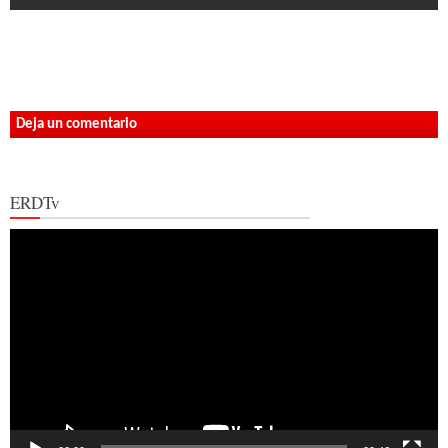
Deja un comentario
ERDTv
Reproductor
de
vídeo